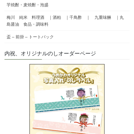
芋焼酎・麦焼酎・泡盛
梅川 純米 料理酒 ｜酒粕 ｜千鳥酢 ｜ 九重味醂 ｜丸
島醤油 食品・調味料
盃 – 前掛 – トートバック
内祝、オリジナルのしオーダーページ