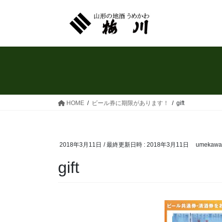
コ
ナ
ン
ビ
テ
ゲ
ン
ー
ツ
シ
へ
ョ
ス
ン
キ
に
ッ
移
HOME
ビール券に期限があります！
gift
プ
動
2018年3月11日
/ 最終更新日時 :
2018年3月11日
umekawa
gift