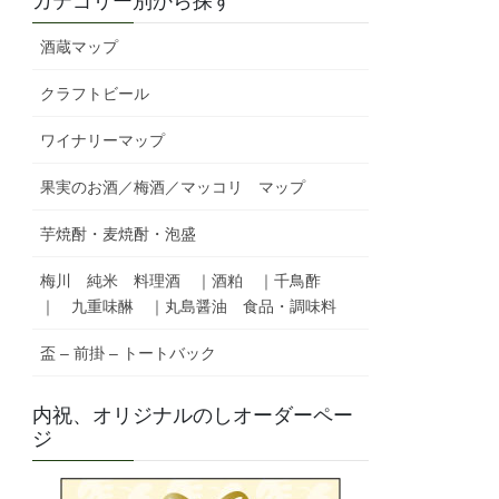
カテゴリー別から探す
酒蔵マップ
クラフトビール
ワイナリーマップ
果実のお酒／梅酒／マッコリ マップ
芋焼酎・麦焼酎・泡盛
梅川 純米 料理酒 ｜酒粕 ｜千鳥酢
｜ 九重味醂 ｜丸島醤油 食品・調味料
盃 – 前掛 – トートバック
内祝、オリジナルのしオーダーペー
ジ