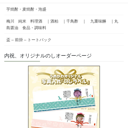
芋焼酎・麦焼酎・泡盛
梅川 純米 料理酒 ｜酒粕 ｜千鳥酢 ｜ 九重味醂 ｜丸
島醤油 食品・調味料
盃 – 前掛 – トートバック
内祝、オリジナルのしオーダーページ