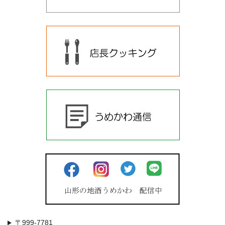
〒999-7781