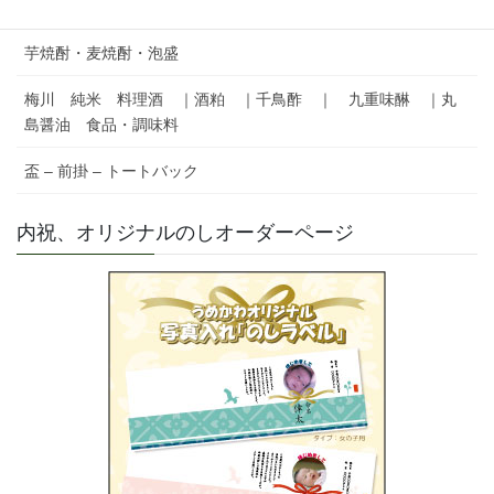
果実のお酒／梅酒／マッコリ マップ
芋焼酎・麦焼酎・泡盛
梅川 純米 料理酒 ｜酒粕 ｜千鳥酢 ｜ 九重味醂 ｜丸
島醤油 食品・調味料
盃 – 前掛 – トートバック
内祝、オリジナルのしオーダーページ