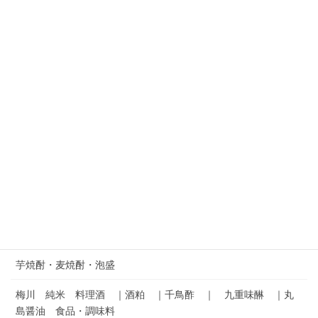
商品検索
カテゴリー別から探す
酒蔵マップ
クラフトビール
ワイナリーマップ
果実のお酒／梅酒／マッコリ マップ
芋焼酎・麦焼酎・泡盛
梅川 純米 料理酒 ｜酒粕 ｜千鳥酢 ｜ 九重味醂 ｜丸
島醤油 食品・調味料