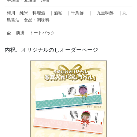
芋焼酎・麦焼酎・泡盛
梅川 純米 料理酒 ｜酒粕 ｜千鳥酢 ｜ 九重味醂 ｜丸
島醤油 食品・調味料
盃 – 前掛 – トートバック
内祝、オリジナルのしオーダーページ