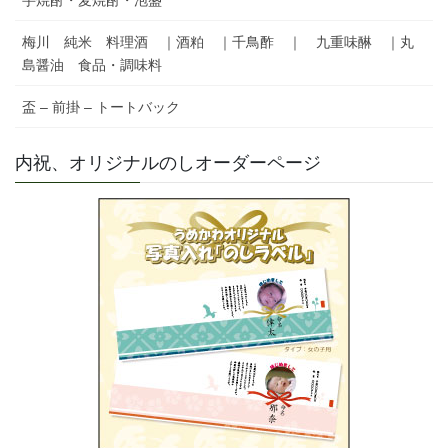
芋焼酎・麦焼酎・泡盛
梅川 純米 料理酒 ｜酒粕 ｜千鳥酢 ｜ 九重味醂 ｜丸
島醤油 食品・調味料
盃 – 前掛 – トートバック
内祝、オリジナルのしオーダーページ