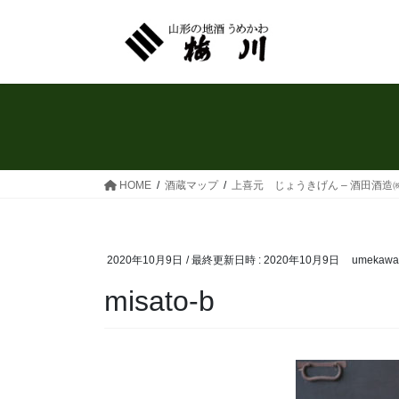
コ
ナ
ン
ビ
テ
ゲ
ン
ー
ツ
シ
へ
ョ
ス
ン
キ
に
ッ
移
HOME
酒蔵マップ
上喜元 じょうきげん – 酒田酒造㈱
プ
動
2020年10月9日
/ 最終更新日時 :
2020年10月9日
umekawa
misato-b