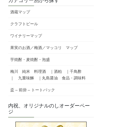
カテゴリー別から探す
酒蔵マップ
クラフトビール
ワイナリーマップ
果実のお酒／梅酒／マッコリ マップ
芋焼酎・麦焼酎・泡盛
梅川 純米 料理酒 ｜酒粕 ｜千鳥酢
｜ 九重味醂 ｜丸島醤油 食品・調味料
盃 – 前掛 – トートバック
内祝、オリジナルのしオーダーペー
ジ