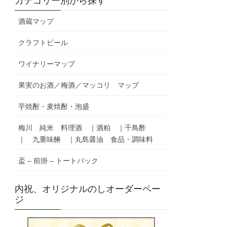
カテゴリー別から探す
酒蔵マップ
クラフトビール
ワイナリーマップ
果実のお酒／梅酒／マッコリ マップ
芋焼酎・麦焼酎・泡盛
梅川 純米 料理酒 ｜酒粕 ｜千鳥酢
｜ 九重味醂 ｜丸島醤油 食品・調味料
盃 – 前掛 – トートバック
内祝、オリジナルのしオーダーペー
ジ