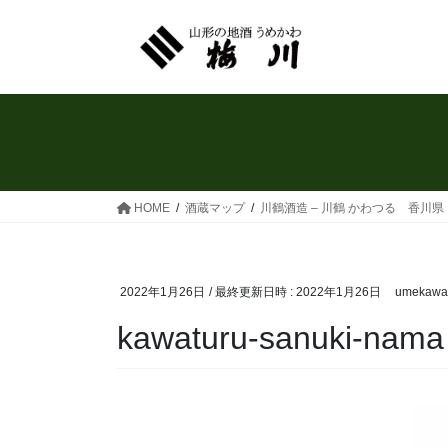
コ
ナ
ン
ビ
テ
ゲ
ン
ー
ツ
シ
へ
ョ
ス
ン
キ
に
ッ
移
HOME
酒蔵マップ
川鶴酒造 – 川鶴 かわつる 香川
プ
動
2022年1月26日
/ 最終更新日時 :
2022年1月26日
umekawa
kawaturu-sanuki-nama