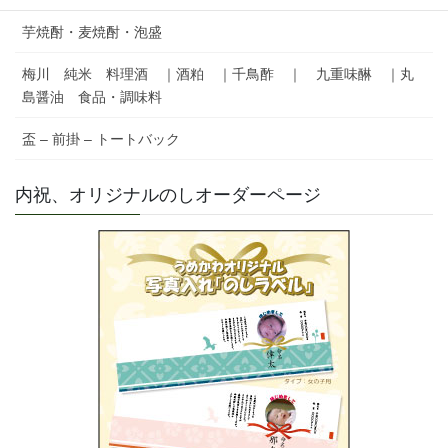
芋焼酎・麦焼酎・泡盛
梅川 純米 料理酒 ｜酒粕 ｜千鳥酢 ｜ 九重味醂 ｜丸
島醤油 食品・調味料
盃 – 前掛 – トートバック
内祝、オリジナルのしオーダーページ