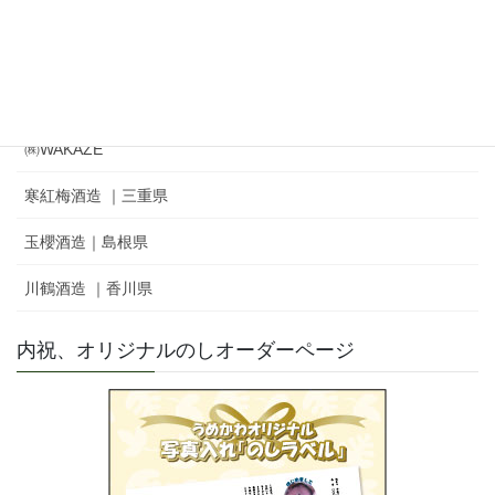
冨士酒造㈱｜栄光冨士 ｜ひとりよがり
㈲新藤酒造店｜雅山流
麓井酒造㈱ ｜麓井
㈱WAKAZE
寒紅梅酒造 ｜三重県
玉櫻酒造｜島根県
川鶴酒造 ｜香川県
内祝、オリジナルのしオーダーページ