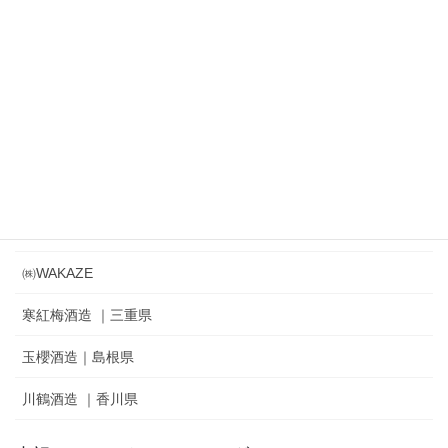
㈱鈴木酒造店｜磐城寿 ｜ 一生幸福
㈱奥羽自慢｜吾有事｜ Wagauji
松山酒造㈱｜家紋 ｜秘めごと
冨士酒造㈱｜栄光冨士 ｜ひとりよがり
㈲新藤酒造店｜雅山流
麓井酒造㈱ ｜麓井
㈱WAKAZE
寒紅梅酒造 ｜三重県
玉櫻酒造｜島根県
川鶴酒造 ｜香川県