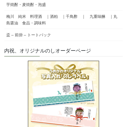
芋焼酎・麦焼酎・泡盛
梅川 純米 料理酒 ｜酒粕 ｜千鳥酢 ｜ 九重味醂 ｜丸
島醤油 食品・調味料
盃 – 前掛 – トートバック
内祝、オリジナルのしオーダーページ