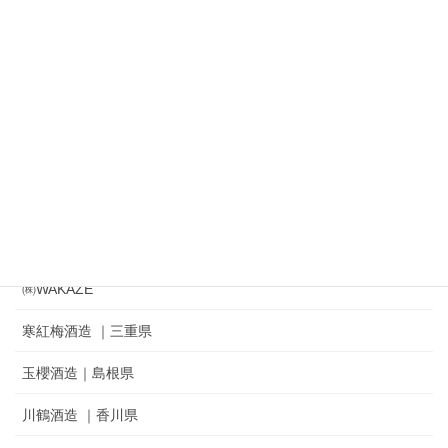
㈱鈴木酒造店｜磐城寿 ｜ 一生幸福
㈱奥羽自慢｜吾有事｜ Wagauji
松山酒造㈱｜家紋 ｜秘めごと
冨士酒造㈱｜栄光冨士 ｜ひとりよがり
㈲新藤酒造店｜雅山流
麓井酒造㈱ ｜麓井
㈱WAKAZE
寒紅梅酒造 ｜三重県
玉櫻酒造｜島根県
川鶴酒造 ｜香川県