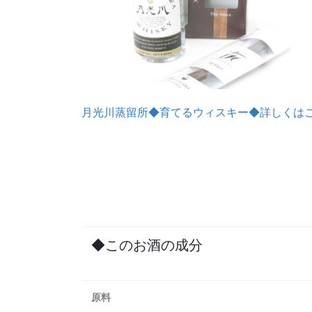
月光川蒸留所◆育てるウィスキー◆詳しくは
◆このお酒の成分
原料