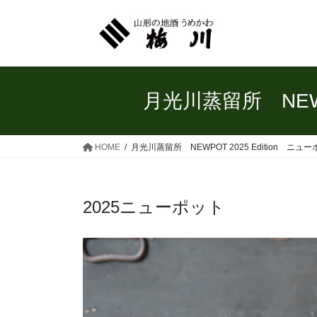
コ
ナ
ン
ビ
テ
ゲ
ン
ー
ツ
シ
へ
ョ
月光川蒸留所 NEWP
ス
ン
キ
に
ッ
移
HOME
月光川蒸留所 NEWPOT 2025 Edition ニュ
プ
動
2025ニューポット