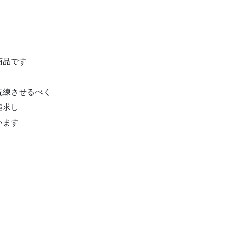
商品です
洗練させるべく
追求し
います