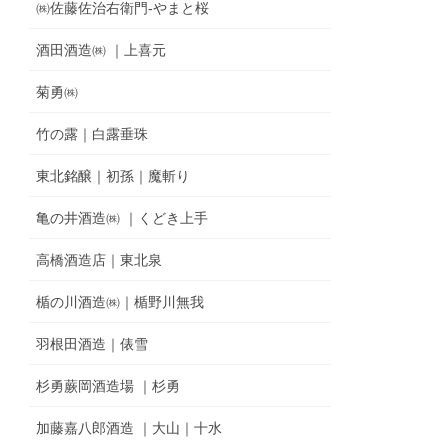
㈱佐藤佐治右衛門-やまと桜
酒田酒造㈱ ｜上喜元
菊勇㈱
竹の露｜白露垂珠
東北銘醸｜初孫｜魔斬り
亀の井酒造㈱ ｜くどき上手
高橋酒造店｜東北泉
楯の川酒造㈱｜楯野川無我
羽根田酒造｜俵雪
杉勇蕨岡酒造場 ｜杉勇
加藤嘉八郎酒造 ｜大山｜十水