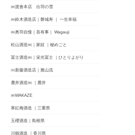
㈱渡會本店 出羽の雪
㈱鈴木酒造店｜磐城寿 ｜ 一生幸福
㈱奥羽自慢｜吾有事｜ Wagauji
松山酒造㈱｜家紋 ｜秘めごと
冨士酒造㈱｜栄光冨士 ｜ひとりよがり
㈲新藤酒造店｜雅山流
麓井酒造㈱ ｜麓井
㈱WAKAZE
寒紅梅酒造 ｜三重県
玉櫻酒造｜島根県
川鶴酒造 ｜香川県