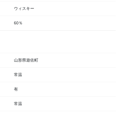
ウィスキー
60％
山形県遊佐町
常温
有
常温