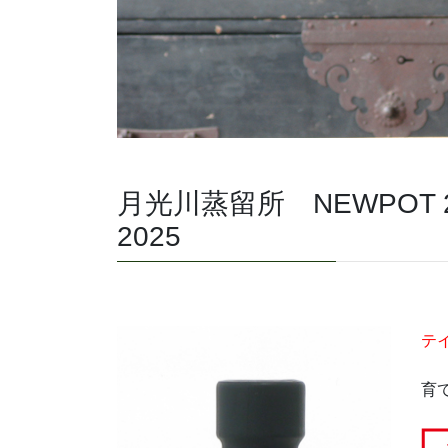
月光川蒸留所 NEWPOT 2
2025
テ
育