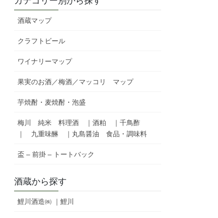
カテゴリー別から探す
酒蔵マップ
クラフトビール
ワイナリーマップ
果実のお酒／梅酒／マッコリ マップ
芋焼酎・麦焼酎・泡盛
梅川 純米 料理酒 ｜酒粕 ｜千鳥酢
｜ 九重味醂 ｜丸島醤油 食品・調味料
盃 – 前掛 – トートバック
酒蔵から探す
鯉川酒造㈱ ｜鯉川