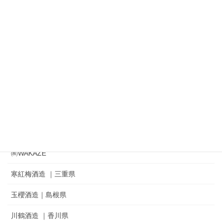
㈱渡會本店 出羽の雪
㈱鈴木酒造店｜磐城寿 ｜ 一生幸福
㈱奥羽自慢｜吾有事｜ Wagauji
松山酒造㈱｜家紋 ｜秘めごと
冨士酒造㈱｜栄光冨士 ｜ひとりよがり
㈲新藤酒造店｜雅山流
麓井酒造㈱ ｜麓井
㈱WAKAZE
寒紅梅酒造 ｜三重県
玉櫻酒造｜島根県
川鶴酒造 ｜香川県