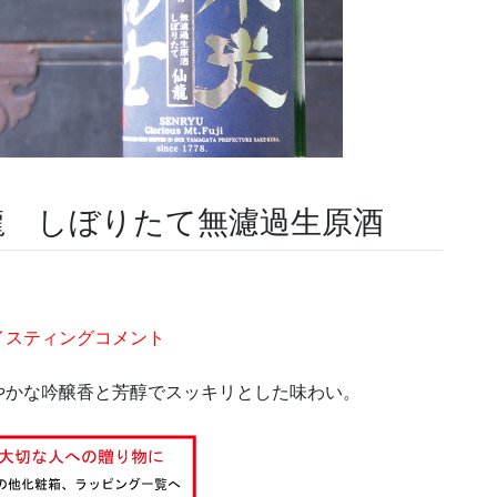
龍 しぼりたて無濾過生原酒
イスティングコメント
やかな吟醸香と芳醇でスッキリとした味わい。