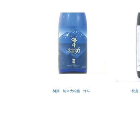
初孫 純米大吟醸 海斗
秋鹿