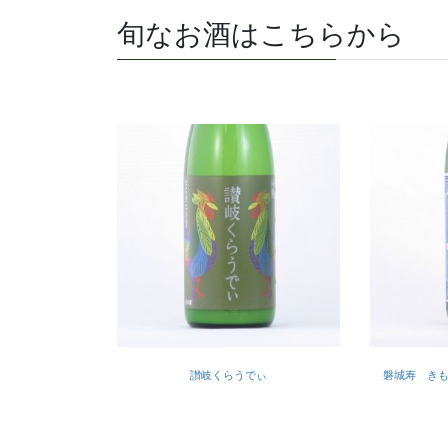
旬なお酒はこちらから
讃岐くらうでぃ
磐城寿 き