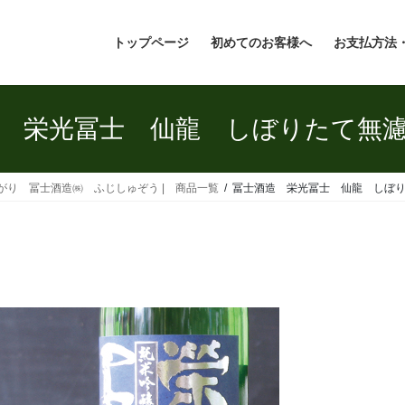
トップページ
初めてのお客様へ
お支払方法
 栄光冨士 仙龍 しぼりたて無
よがり 冨士酒造㈱ ふじしゅぞう | 商品一覧
冨士酒造 栄光冨士 仙龍 しぼ