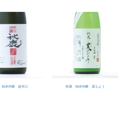
 純米吟醸 超辛口
秋鹿 純米吟醸 霙もよう