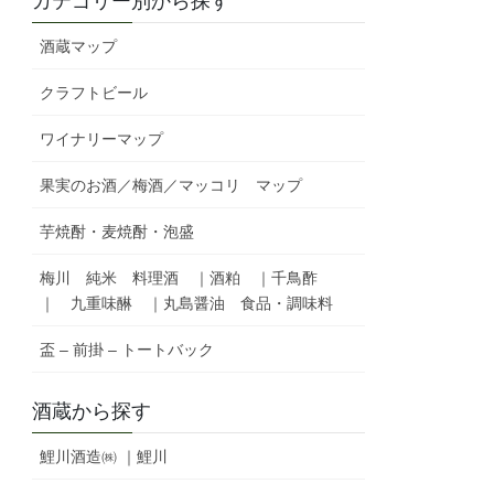
カテゴリー別から探す
酒蔵マップ
クラフトビール
ワイナリーマップ
果実のお酒／梅酒／マッコリ マップ
芋焼酎・麦焼酎・泡盛
梅川 純米 料理酒 ｜酒粕 ｜千鳥酢
｜ 九重味醂 ｜丸島醤油 食品・調味料
盃 – 前掛 – トートバック
酒蔵から探す
鯉川酒造㈱ ｜鯉川