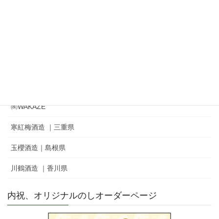
㈱奥羽自慢｜吾有事｜ Wagauji
松山酒造㈱｜家紋 ｜秘めごと
冨士酒造㈱｜栄光冨士 ｜ひとりよがり
㈲新藤酒造店｜雅山流
麓井酒造㈱ ｜麓井
㈱WAKAZE
寒紅梅酒造 ｜三重県
玉櫻酒造｜島根県
川鶴酒造 ｜香川県
内祝、オリジナルのしオーダーページ