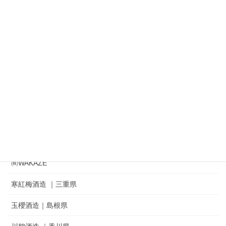
㈱渡會本店 出羽の雪
㈱鈴木酒造店｜磐城寿 ｜ 一生幸福
㈱奥羽自慢｜吾有事｜ Wagauji
松山酒造㈱｜家紋 ｜秘めごと
冨士酒造㈱｜栄光冨士 ｜ひとりよがり
㈲新藤酒造店｜雅山流
麓井酒造㈱ ｜麓井
㈱WAKAZE
寒紅梅酒造 ｜三重県
玉櫻酒造｜島根県