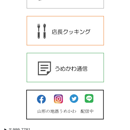
〒999-7781