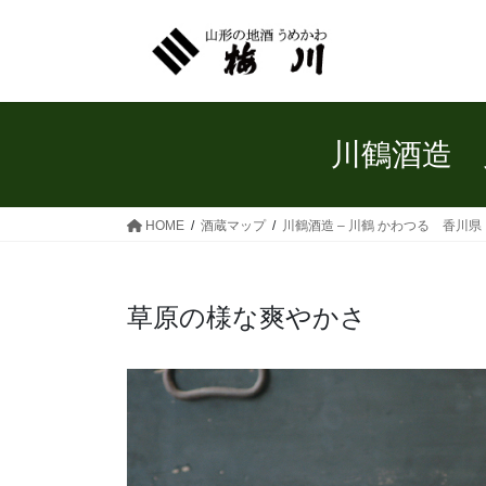
コ
ナ
ン
ビ
テ
ゲ
ン
ー
ツ
シ
へ
ョ
川鶴酒造 
ス
ン
キ
に
ッ
移
HOME
酒蔵マップ
川鶴酒造 – 川鶴 かわつる 香川
プ
動
草原の様な爽やかさ