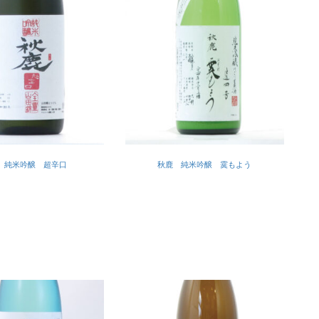
 純米吟醸 超辛口
秋鹿 純米吟醸 霙もよう