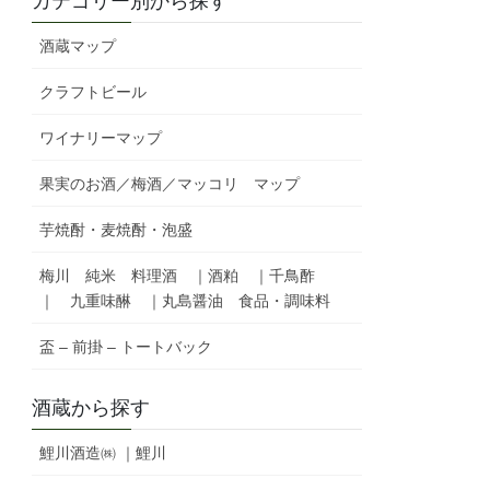
カテゴリー別から探す
酒蔵マップ
クラフトビール
ワイナリーマップ
果実のお酒／梅酒／マッコリ マップ
芋焼酎・麦焼酎・泡盛
梅川 純米 料理酒 ｜酒粕 ｜千鳥酢
｜ 九重味醂 ｜丸島醤油 食品・調味料
盃 – 前掛 – トートバック
酒蔵から探す
鯉川酒造㈱ ｜鯉川