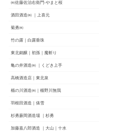
㈱佐藤佐治右衛門-やまと桜
酒田酒造㈱ ｜上喜元
菊勇㈱
竹の露｜白露垂珠
東北銘醸｜初孫｜魔斬り
亀の井酒造㈱ ｜くどき上手
高橋酒造店｜東北泉
楯の川酒造㈱｜楯野川無我
羽根田酒造｜俵雪
杉勇蕨岡酒造場 ｜杉勇
加藤嘉八郎酒造 ｜大山｜十水