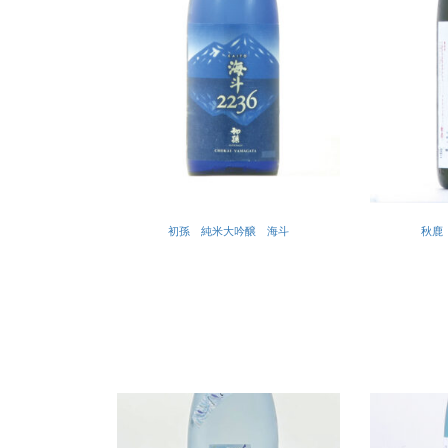
初孫 純米大吟醸 海斗
秋鹿