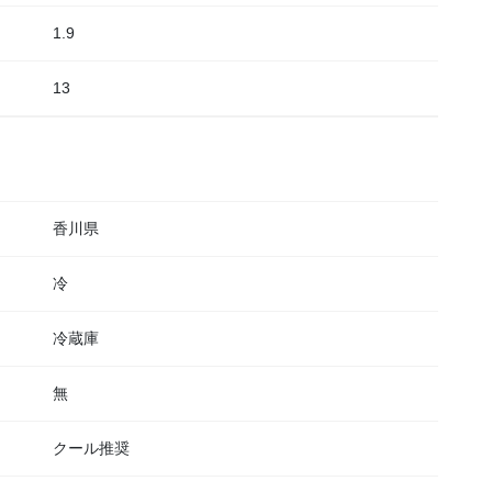
1.9
13
香川県
冷
冷蔵庫
無
クール推奨