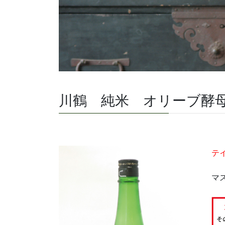
川鶴 純米 オリーブ酵
テ
マ