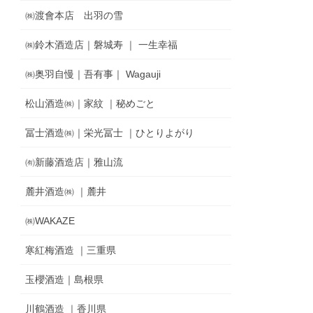
㈱渡會本店 出羽の雪
㈱鈴木酒造店｜磐城寿 ｜ 一生幸福
㈱奥羽自慢｜吾有事｜ Wagauji
松山酒造㈱｜家紋 ｜秘めごと
冨士酒造㈱｜栄光冨士 ｜ひとりよがり
㈲新藤酒造店｜雅山流
麓井酒造㈱ ｜麓井
㈱WAKAZE
寒紅梅酒造 ｜三重県
玉櫻酒造｜島根県
川鶴酒造 ｜香川県