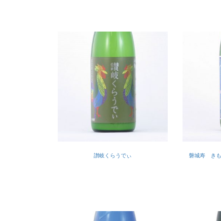
讃岐くらうでぃ
磐城寿 き