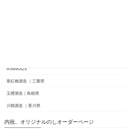
㈱奥羽自慢｜吾有事｜ Wagauji
松山酒造㈱｜家紋 ｜秘めごと
冨士酒造㈱｜栄光冨士 ｜ひとりよがり
㈲新藤酒造店｜雅山流
麓井酒造㈱ ｜麓井
㈱WAKAZE
寒紅梅酒造 ｜三重県
玉櫻酒造｜島根県
川鶴酒造 ｜香川県
内祝、オリジナルのしオーダーページ