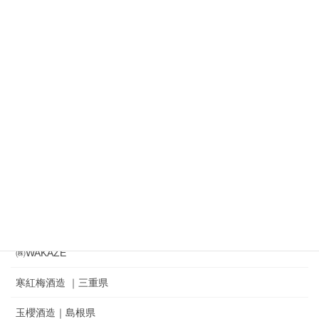
加藤嘉八郎酒造 ｜大山｜十水
㈱渡會本店 出羽の雪
㈱鈴木酒造店｜磐城寿 ｜ 一生幸福
㈱奥羽自慢｜吾有事｜ Wagauji
松山酒造㈱｜家紋 ｜秘めごと
冨士酒造㈱｜栄光冨士 ｜ひとりよがり
㈲新藤酒造店｜雅山流
麓井酒造㈱ ｜麓井
㈱WAKAZE
寒紅梅酒造 ｜三重県
玉櫻酒造｜島根県