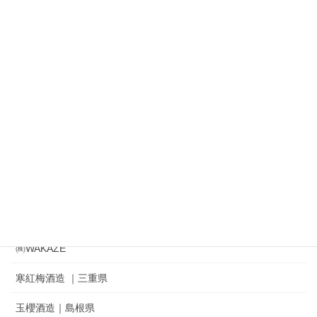
加藤嘉八郎酒造 ｜大山｜十水
㈱渡會本店 出羽の雪
㈱鈴木酒造店｜磐城寿 ｜ 一生幸福
㈱奥羽自慢｜吾有事｜ Wagauji
松山酒造㈱｜家紋 ｜秘めごと
冨士酒造㈱｜栄光冨士 ｜ひとりよがり
㈲新藤酒造店｜雅山流
麓井酒造㈱ ｜麓井
㈱WAKAZE
寒紅梅酒造 ｜三重県
玉櫻酒造｜島根県