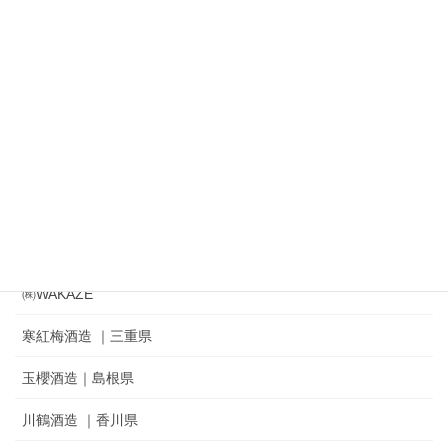
㈱鈴木酒造店｜磐城寿 ｜ 一生幸福
㈱奥羽自慢｜吾有事｜ Wagauji
松山酒造㈱｜家紋 ｜秘めごと
冨士酒造㈱｜栄光冨士 ｜ひとりよがり
㈲新藤酒造店｜雅山流
麓井酒造㈱ ｜麓井
㈱WAKAZE
寒紅梅酒造 ｜三重県
玉櫻酒造｜島根県
川鶴酒造 ｜香川県