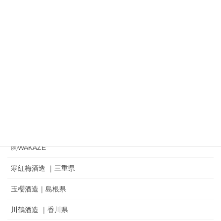
㈱渡會本店 出羽の雪
㈱鈴木酒造店｜磐城寿 ｜ 一生幸福
㈱奥羽自慢｜吾有事｜ Wagauji
松山酒造㈱｜家紋 ｜秘めごと
冨士酒造㈱｜栄光冨士 ｜ひとりよがり
㈲新藤酒造店｜雅山流
麓井酒造㈱ ｜麓井
㈱WAKAZE
寒紅梅酒造 ｜三重県
玉櫻酒造｜島根県
川鶴酒造 ｜香川県