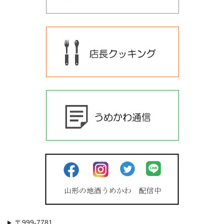
〒999-7781