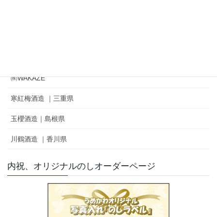
冨士酒造㈱｜栄光冨士 ｜ひとりよがり
㈲新藤酒造店｜雅山流
麓井酒造㈱ ｜麓井
㈱WAKAZE
寒紅梅酒造 ｜三重県
玉櫻酒造｜島根県
川鶴酒造 ｜香川県
内祝、オリジナルのしオーダーページ