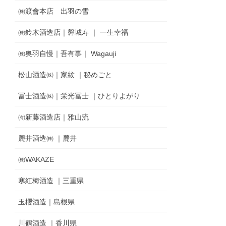
㈱渡會本店 出羽の雪
㈱鈴木酒造店｜磐城寿 ｜ 一生幸福
㈱奥羽自慢｜吾有事｜ Wagauji
松山酒造㈱｜家紋 ｜秘めごと
冨士酒造㈱｜栄光冨士 ｜ひとりよがり
㈲新藤酒造店｜雅山流
麓井酒造㈱ ｜麓井
㈱WAKAZE
寒紅梅酒造 ｜三重県
玉櫻酒造｜島根県
川鶴酒造 ｜香川県