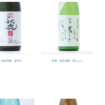
 純米吟醸 超辛口
秋鹿 純米吟醸 霙もよう