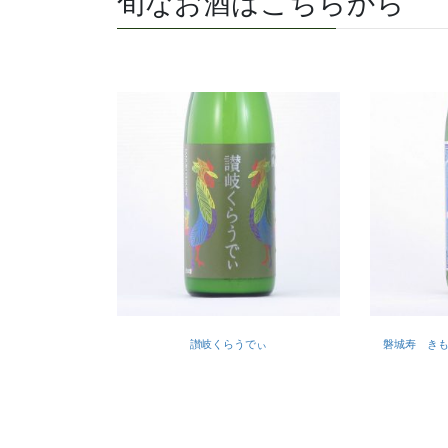
旬なお酒はこちらから
讃岐くらうでぃ
磐城寿 き