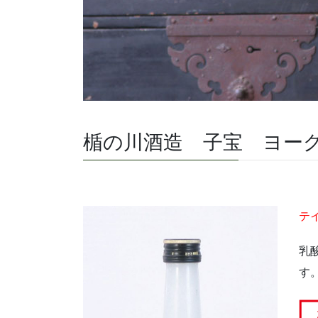
楯の川酒造 子宝 ヨー
テ
乳
す