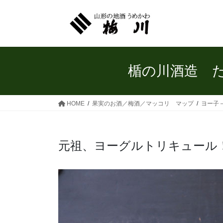
コ
ナ
ン
ビ
テ
ゲ
ン
ー
ツ
シ
へ
ョ
楯の川酒造 
ス
ン
キ
に
ッ
移
HOME
果実のお酒／梅酒／マッコリ マップ
ヨー子 
プ
動
元祖、ヨーグルトリキュール