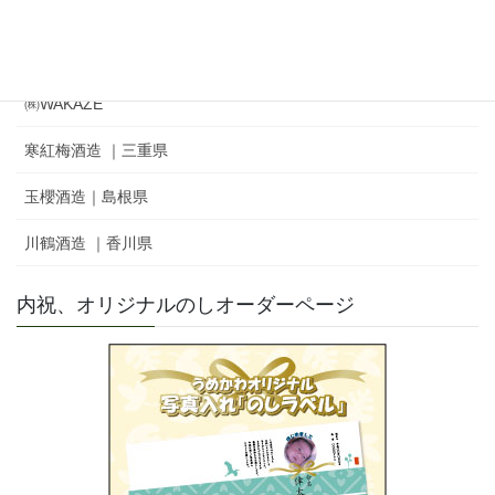
㈲新藤酒造店｜雅山流
麓井酒造㈱ ｜麓井
㈱WAKAZE
寒紅梅酒造 ｜三重県
玉櫻酒造｜島根県
川鶴酒造 ｜香川県
内祝、オリジナルのしオーダーページ