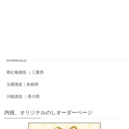
松山酒造㈱｜家紋 ｜秘めごと
冨士酒造㈱｜栄光冨士 ｜ひとりよがり
㈲新藤酒造店｜雅山流
麓井酒造㈱ ｜麓井
㈱WAKAZE
寒紅梅酒造 ｜三重県
玉櫻酒造｜島根県
川鶴酒造 ｜香川県
内祝、オリジナルのしオーダーページ