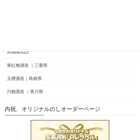
冨士酒造㈱｜栄光冨士 ｜ひとりよがり
㈲新藤酒造店｜雅山流
麓井酒造㈱ ｜麓井
㈱WAKAZE
寒紅梅酒造 ｜三重県
玉櫻酒造｜島根県
川鶴酒造 ｜香川県
内祝、オリジナルのしオーダーページ