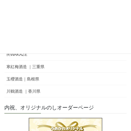
松山酒造㈱｜家紋 ｜秘めごと
冨士酒造㈱｜栄光冨士 ｜ひとりよがり
㈲新藤酒造店｜雅山流
麓井酒造㈱ ｜麓井
㈱WAKAZE
寒紅梅酒造 ｜三重県
玉櫻酒造｜島根県
川鶴酒造 ｜香川県
内祝、オリジナルのしオーダーページ