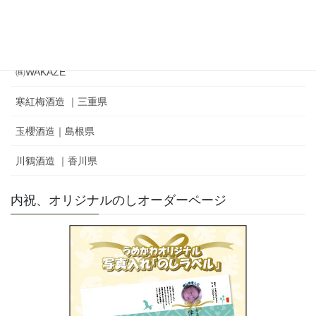
㈲新藤酒造店｜雅山流
麓井酒造㈱ ｜麓井
㈱WAKAZE
寒紅梅酒造 ｜三重県
玉櫻酒造｜島根県
川鶴酒造 ｜香川県
内祝、オリジナルのしオーダーページ