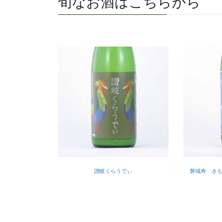
旬なお酒はこちらから
讃岐くらうでぃ
磐城寿 き