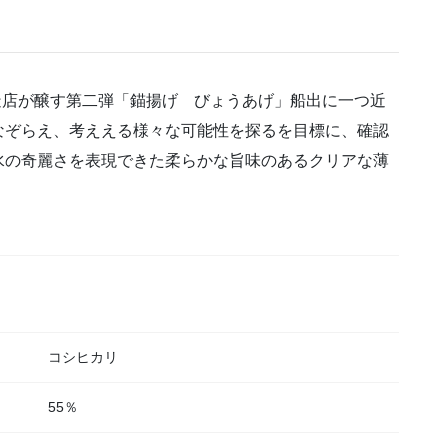
酒造店が醸す第二弾「錨揚げ びょうあげ」船出に一つ近
なぞらえ、考ええる様々な可能性を探るを目標に、確認
水の奇麗さを表現できた柔らかな旨味のあるクリアな薄
コシヒカリ
55％