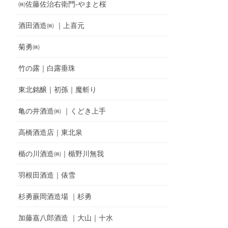
㈱佐藤佐治右衛門-やまと桜
酒田酒造㈱ ｜上喜元
菊勇㈱
竹の露｜白露垂珠
東北銘醸｜初孫｜魔斬り
亀の井酒造㈱ ｜くどき上手
高橋酒造店｜東北泉
楯の川酒造㈱｜楯野川無我
羽根田酒造｜俵雪
杉勇蕨岡酒造場 ｜杉勇
加藤嘉八郎酒造 ｜大山｜十水