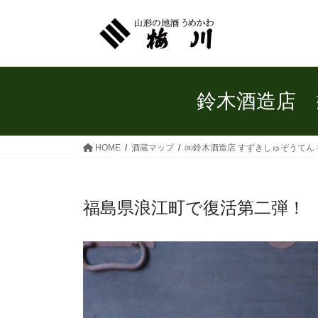
コ
ナ
ン
ビ
テ
ゲ
ン
ー
ツ
シ
へ
ョ
鈴木酒造店 
ス
ン
キ
に
ッ
移
HOME
酒蔵マップ
㈱鈴木酒造店 すずきしゅぞうてん
プ
動
福島県浪江町で復活第二弾！