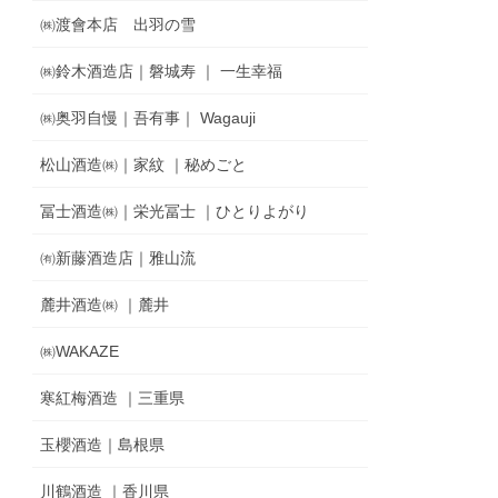
㈱渡會本店 出羽の雪
㈱鈴木酒造店｜磐城寿 ｜ 一生幸福
㈱奥羽自慢｜吾有事｜ Wagauji
松山酒造㈱｜家紋 ｜秘めごと
冨士酒造㈱｜栄光冨士 ｜ひとりよがり
㈲新藤酒造店｜雅山流
麓井酒造㈱ ｜麓井
㈱WAKAZE
寒紅梅酒造 ｜三重県
玉櫻酒造｜島根県
川鶴酒造 ｜香川県