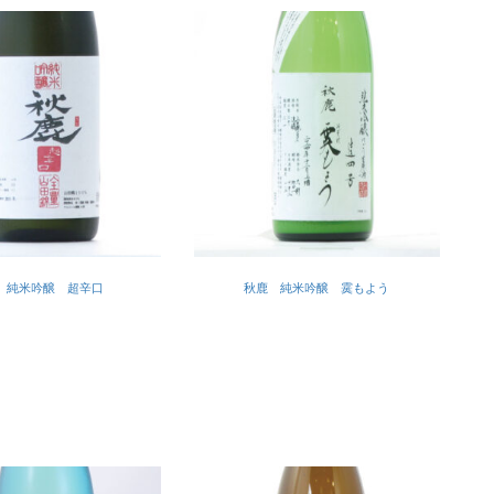
 純米吟醸 超辛口
秋鹿 純米吟醸 霙もよう