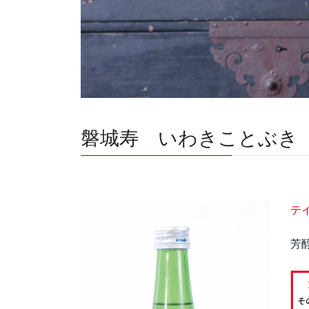
磐城寿 いわきことぶき
テ
芳