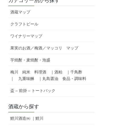
カテゴリー別から探す
酒蔵マップ
クラフトビール
ワイナリーマップ
果実のお酒／梅酒／マッコリ マップ
芋焼酎・麦焼酎・泡盛
梅川 純米 料理酒 ｜酒粕 ｜千鳥酢
｜ 九重味醂 ｜丸島醤油 食品・調味料
盃 – 前掛 – トートバック
酒蔵から探す
鯉川酒造㈱ ｜鯉川