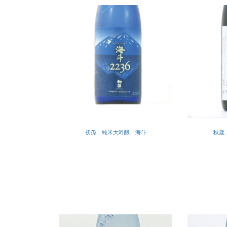
初孫 純米大吟醸 海斗
秋鹿